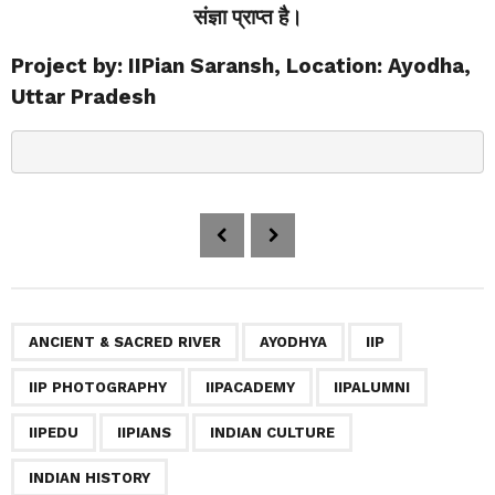
संज्ञा प्राप्त है।
Project by: IIPian Saransh,
Location: Ayodha,
Uttar Pradesh
P
o
s
t
P
,
,
,
,
,
,
,
,
,
,
,
,
,
,
,
,
,
,
,
ANCIENT & SACRED RIVER
AYODHYA
IIP
a
IIP PHOTOGRAPHY
IIPACADEMY
IIPALUMNI
g
i
IIPEDU
IIPIANS
INDIAN CULTURE
n
a
INDIAN HISTORY