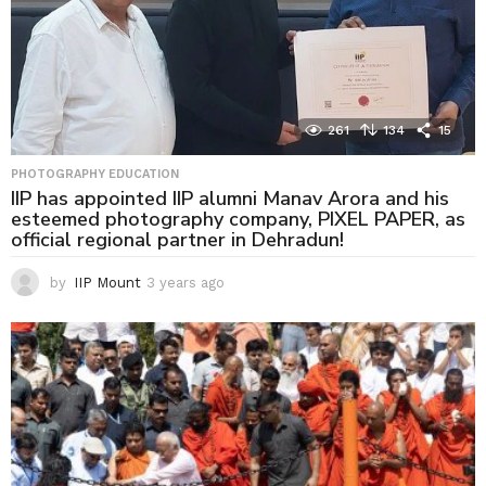
261
134
15
PHOTOGRAPHY EDUCATION
IIP has appointed IIP alumni Manav Arora and his
esteemed photography company, PIXEL PAPER, as
official regional partner in Dehradun!
by
IIP Mount
3 years ago
3
y
e
a
r
s
a
g
o