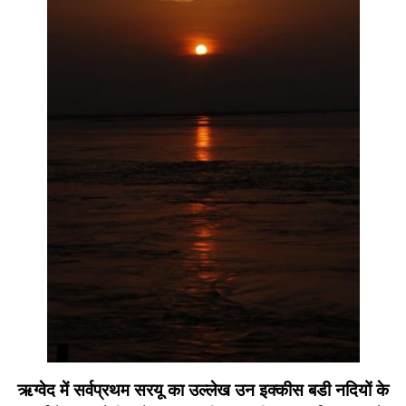
ऋग्वेद में सर्वप्रथम सरयू का उल्लेख उन इक्कीस बडी नदियों के