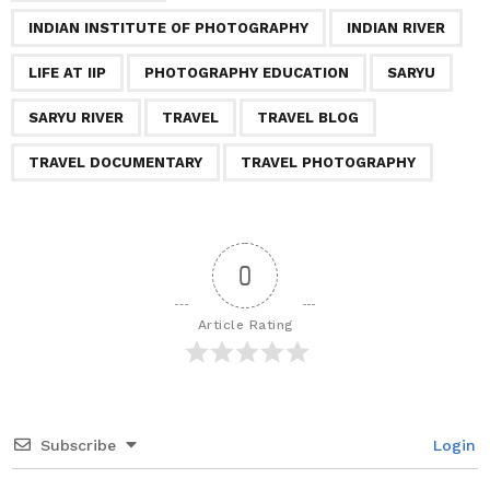
t
INDIAN INSTITUTE OF PHOTOGRAPHY
INDIAN RIVER
i
o
LIFE AT IIP
PHOTOGRAPHY EDUCATION
SARYU
n
SARYU RIVER
TRAVEL
TRAVEL BLOG
TRAVEL DOCUMENTARY
TRAVEL PHOTOGRAPHY
0
Article Rating
Subscribe
Login