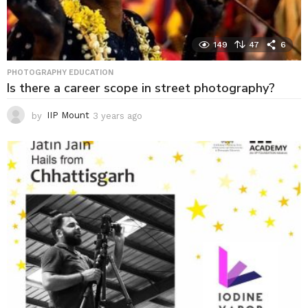
149
47
6
PHOTOGRAPHY EDUCATION
Is there a career scope in street photography?
by
IIP Mount
3 years ago
3
y
e
a
r
s
a
g
o