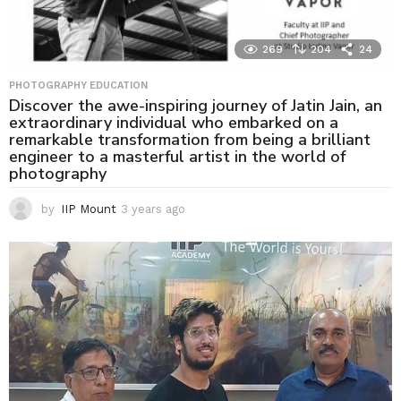
269
204
24
PHOTOGRAPHY EDUCATION
Discover the awe-inspiring journey of Jatin Jain, an
extraordinary individual who embarked on a
remarkable transformation from being a brilliant
engineer to a masterful artist in the world of
photography
by
IIP Mount
3 years ago
3
y
e
a
r
s
a
g
o