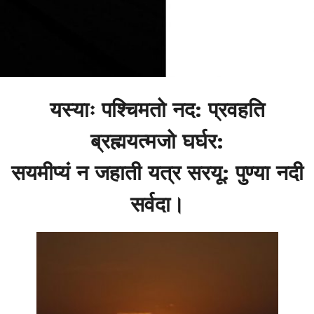
यस्याः पश्चिमतो नद: प्रवहति
ब्रह्मयत्मजो घर्घर:
सयमीप्यं न जहाती यत्र सरयू: पुण्या नदी
सर्वदा।